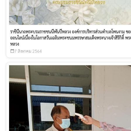
ราชินีนาถพระบรมราชชนนีพันปีหลวง องค์การบริหารส่วนตำบลโพนงาม 
ออนไลน์เนื่องในโอกาสวันเฉลิมพระชนมพรรษาสมเด็จพระนางเจ้าสิริกิติ์ 
หลวง
7 สิงหาคม 2564
calendar_today