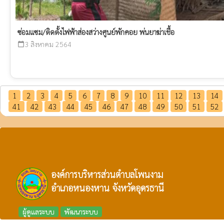
ซ่อมแซม/ติดตั้งไฟฟ้าส่องสว่างศูนย์พักคอย พ่นยาฆ่าเชื้อ
3 สิงหาคม 2564
calendar_today
1
2
3
4
5
6
7
8
9
10
11
12
13
14
41
42
43
44
45
46
47
48
49
50
51
52
องค์การบริหารส่วนตำบลโพนงาม
อำเภอหนองหาน จังหวัดอุดรธานี
ผู้ดูแลระบบ
พัฒนาระบบ