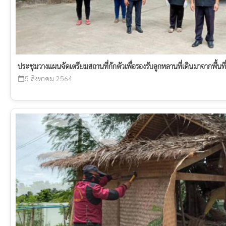
ประชุมวางแผนจัดเตรียมสถานที่กักตัวเพื่อรองรับลูกหลานที่เดินมาจากพื้นที่เสี
5 สิงหาคม 2564
calendar_today