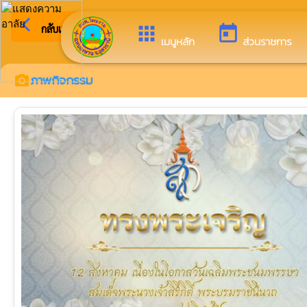
arrow_back_ios
ยินดีต้
กลับเมนูหลัก
apps
today
เมนูหลัก
ส่วนราชการ
ภาพกิจกรรม
camera_alt