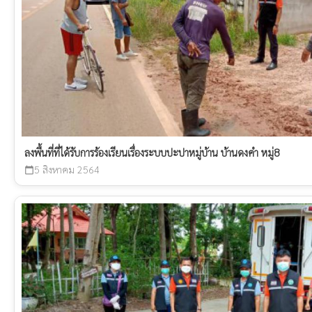
ลงพื้นที่ที่ได้รับการร้องเรียนเรื่องระบบปะปาหมู่บ้าน บ้านดงคำ หมู่8
5 สิงหาคม 2564
calendar_today