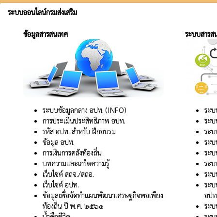
ระบบออนไลน์กรมส่งเสริม
ข้อมูลสารสนเทศ
ระบบสารส
ระบบข้อมูลกลาง อปท. (INFO)
ระบบ
การประเมินประสิทธิภาพ อปท.
ระบ
รหัส อปท. สำหรับ ฝึกอบรม
ระบบ
ข้อมูล อปท.
ระบ
การเงินการคลังท้องถิ่น
ระบบ
บทความและเกร็ดความรู้
ระบบ
เว็บไซต์ สถจ./สถอ.
ระบบ
เว็บไซต์ อปท.
ระบบ
ข้อมูลเพื่อจัดทำแผนพัฒนาเศรษฐกิจพอเพียง
อปท
ท้องถิ่น ปี พ.ศ. ๒๕๖๑
ระบบ
น้ำคือชีวิต
ระบบ