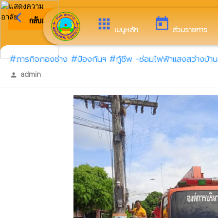
arrow_back_ios
ยินดีต้อนรั
กลับเมนูหลัก
apps
today
เมนูหลัก
ส่วนราชการ
#ภารกิจกองช่าง #ป้องกันฯ #กู้ชีพ -ซ่อมไฟฟ้าแสงสว่างบ้
admin
person