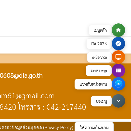
home
เมนูหลัก
verified
ITA 2026
desktop_windows
e-Service
view_list
ระบบ egp
0608@dla.go.th
แชทกับหน่วยงาน
ngam61@gmail.com
keyboard_arrow_down
ย่อเมนู
48420 โทรสาร : 042-217440
บายการคุ้มครองข้อมูลส่วนบุคคล
update : 17 กรกฎาคม 2569
้มครองข้อมูลส่วนบุคคล (Privacy Policy)
ให้ความยินยอม