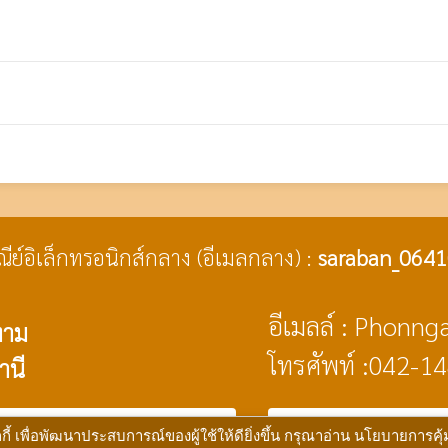
ษณีย์อิเล็กทรอนิกส์กลาง (อีเมลกลาง) :
saraban_0641
อีเมลล์ : Phon
งาม
โทรศัพท์ :042-1
านี
public
ม
พัฒนาระบบ :
www.ts-local.com
นโยบายเว็บไซต์
นโย
้ เพื่อพัฒนาประสบการณ์ของผู้ใช้ให้ดียิ่งขึ้น กรุณาอ่าน นโยบายการคุ