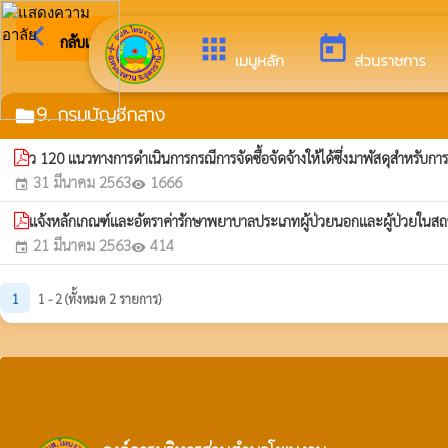
arrow_back_ios
ยินดีต้อ
กลับเมนูหลัก
apps
today
เมนูหลัก
ส่วนราชการ
9. กรมบัญชีกลาง
folder
ว 120 แนวทางการดำเนินการกรณีการจัดซื้อจัดจ้างให้ได้ซึ่งมาพัสดุสำหรับก
31 มีนาคม 2563
1666
event
visibility
แจ้งหลักเกณฑ์และอัตราค่ารักษาพยาบาลประเภทผู้ป่วยนอกและผู้ป่วยใ
21 มีนาคม 2563
414
event
visibility
1
1 - 2 (ทั้งหมด 2 รายการ)