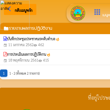
arrow_back_ios
ยินดีต้อนรับสู่เว็
กลับเมนูหลัก
apps
เมนูห
รายงานผลการปฏิบัติงาน
folder
บันทึกประชุมประชาคมระดับตำบล
whatshot
11 มกราคม 2562
462
event
visibility
การประเมินผลการปฏิบัติงาน
whatshot
18 พฤศจิกายน 2561
415
event
visibility
1
1 - 2 (ทั้งหมด 2 รายการ)
ที่อยู่ไปร