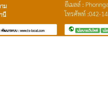
อีเมลล์ : Phon
งาม
โทรศัพท์ :042-1
านี
public
ม
พัฒนาระบบ :
www.ts-local.com
นโยบายเว็บไซต์
นโย