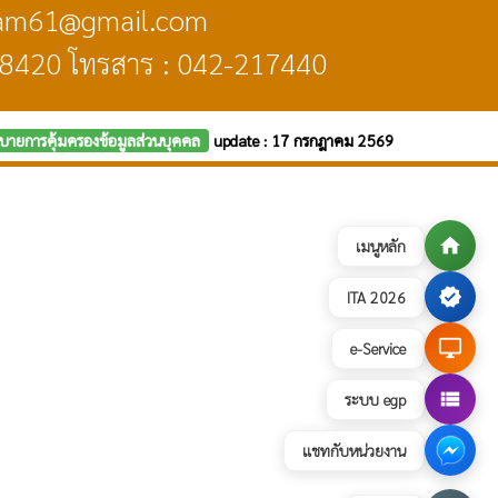
ngam61@gmail.com
48420 โทรสาร : 042-217440
บายการคุ้มครองข้อมูลส่วนบุคคล
update : 17 กรกฎาคม 2569
home
เมนูหลัก
verified
ITA 2026
desktop_windows
e-Service
view_list
ระบบ egp
แชทกับหน่วยงาน