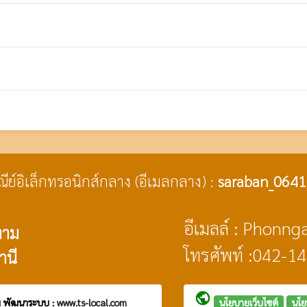
ษณีย์อิเล็กทรอนิกส์กลาง (อีเมลกลาง) :
saraban_0641
อีเมลล์ : Phon
งาม
โทรศัพท์ :042-1
านี
public
ม
พัฒนาระบบ :
www.ts-local.com
นโยบายเว็บไซต์
นโย