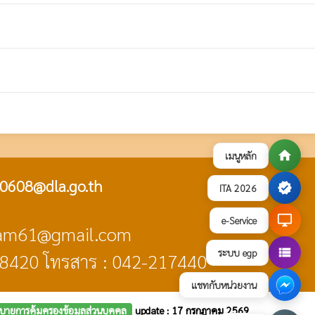
home
เมนูหลัก
0608@dla.go.th
verified
ITA 2026
desktop_windows
e-Service
ngam61@gmail.com
view_list
ระบบ egp
48420 โทรสาร : 042-217440
แชทกับหน่วยงาน
บายการคุ้มครองข้อมูลส่วนบุคคล
update : 17 กรกฎาคม 2569