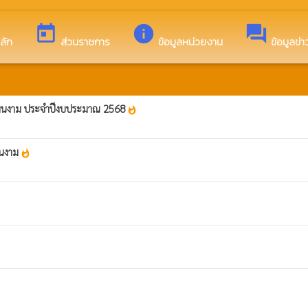
ง องค์การบริหารส่วนตำบลโพนงาม
today
info
forum
ลัก
ส่วนราชการ
ข้อมูลหน่วยงาน
ข้อมูลข่
ลโพนงาม ประจำปีงบประมาณ 2568
whatshot
พนงาม
whatshot