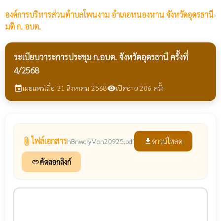
องค์การบริหารส่วนตำบลโพนงาม
อำเภอหนองหาน จังหวัดอุดรธานี
›
มติ ก. อบต.
ระเบียบวาระการประชุม ก.อบต. จังหวัดอุดรธานี ครั้งที่
4/2568
เผยแพร่เมื่อ 31 สิงหาคม 2568
เปิดอ่าน 206 ครั้ง
event
visibility
ไฟล์เอกสาร
attach_file
ดาวน์โหลด
hBnwcryMon20925.pdf
file_download
คัดลอกลิงก์
link