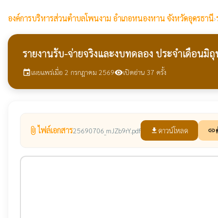
องค์การบริหารส่วนตำบลโพนงาม
อำเภอหนองหาน จังหวัดอุดรธานี
›
รายงานรับ-จ่ายจริงและงบทดลอง ประจำเดือนมิถ
เผยแพร่เมื่อ 2 กรกฎาคม 2569
เปิดอ่าน 37 ครั้ง
event
visibility
ไฟล์เอกสาร
attach_file
ดาวน์โหลด
25690706_mJZb9rY.pdf
file_download
link