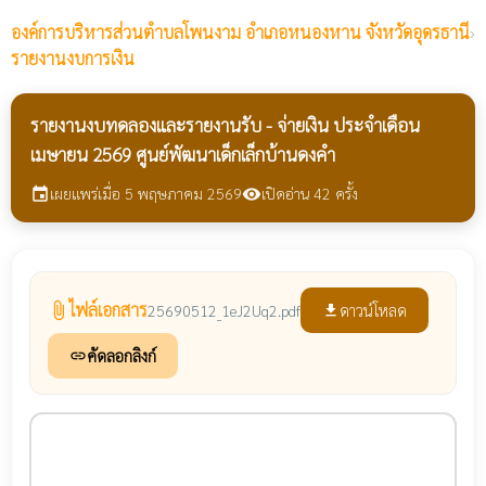
องค์การบริหารส่วนตำบลโพนงาม
อำเภอหนองหาน จังหวัดอุดรธานี
›
รายงานงบการเงิน
รายงานงบทดลองและรายงานรับ - จ่ายเงิน ประจำเดือน
เมษายน 2569 ศูนย์พัฒนาเด็กเล็กบ้านดงคำ
เผยแพร่เมื่อ 5 พฤษภาคม 2569
เปิดอ่าน 42 ครั้ง
event
visibility
ไฟล์เอกสาร
attach_file
ดาวน์โหลด
25690512_1eJ2Uq2.pdf
file_download
คัดลอกลิงก์
link