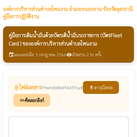
องค์การบริหารส่วนตำบลโพนงาม
อำเภอหนองหาน จังหวัดอุดรธานี
›
คู่มือการปฏิบัติงาน
คู่มือการเติมน้ำมันด้วยบัตรเติน้ำมันรถราชการ (บัตรFleet
Card ) ขององค์การบริหารส่วนตำบลโพนงาม
เผยแพร่เมื่อ 3 กรกฎาคม 2566
เปิดอ่าน 236 ครั้ง
event
visibility
ไฟล์เอกสาร
attach_file
ดาวน์โหลด
9Ywmr8jWed94459.pdf
file_download
คัดลอกลิงก์
link