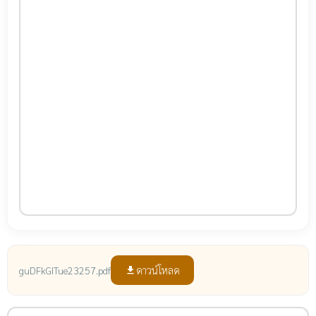
ดาวน์โหลด
guDFkGITue23257.pdf
file_download