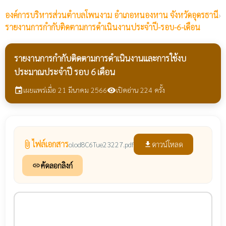
องค์การบริหารส่วนตำบลโพนงาม
อำเภอหนองหาน จังหวัดอุดรธานี
›
รายงานการกำกับติดตามการดำเนินงานประจำปี-รอบ-6-เดือน
รายงานการกำกับติดตามการดำเนินงานและการใช้งบ
ประมาณประจำปี รอบ 6 เดือน
เผยแพร่เมื่อ 21 มีนาคม 2566
เปิดอ่าน 224 ครั้ง
event
visibility
ไฟล์เอกสาร
attach_file
ดาวน์โหลด
olod8C6Tue23227.pdf
file_download
คัดลอกลิงก์
link