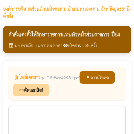
องค์การบริหารส่วนตำบลโพนงาม
อำเภอหนองหาน จังหวัดอุดรธานี
›
คำสั่ง
คำสั่งแต่งตั้งให้รักษาราชการแทนหัวหน้าส่วนราชการ-ปี64
เผยแพร่เมื่อ 5 มกราคม 2564
เปิดอ่าน 238 ครั้ง
event
visibility
ไฟล์เอกสาร
attach_file
ดาวน์โหลด
gxLFJEsWed42951.pdf
file_download
คัดลอกลิงก์
link