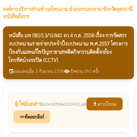
องค์การบริหารส่วนตำบลโพนงาม
อำเภอหนองหาน จังหวัดอุดรธานี
›
หนังสือสั่งการ
หนังสือ มท 0810.3/ว1841 ลว 4 ก.ย. 2558 เรื่อง การจัดสรร
งบประมาณรายจ่ายประจำปีงบประมาณ พ.ศ.2557 โครงการ
ป้องกันและแก้ไขปัญหายาเสพติดกิจกรรมติดตั้งกล้อง
โทรทัศน์วงจรปิด (CCTV)
เผยแพร่เมื่อ 3 กันยายน 2558
เปิดอ่าน 393 ครั้ง
event
visibility
ไฟล์เอกสาร
attach_file
ดาวน์โหลด
K29c0X5Wed100931.pdf
file_download
คัดลอกลิงก์
link