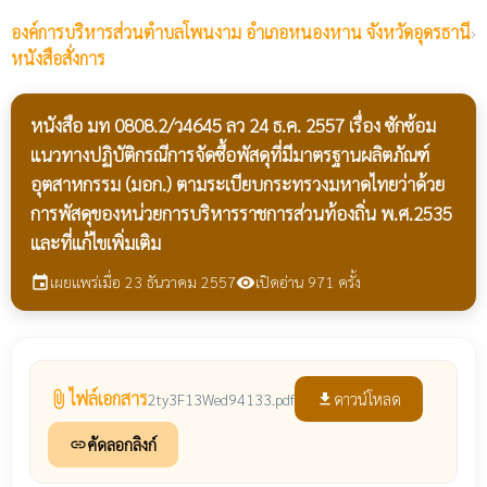
องค์การบริหารส่วนตำบลโพนงาม
อำเภอหนองหาน จังหวัดอุดรธานี
›
หนังสือสั่งการ
หนังสือ มท 0808.2/ว4645 ลว 24 ธ.ค. 2557 เรื่อง ซักซ้อม
แนวทางปฏิบัติกรณีการจัดซื้อพัสดุที่มีมาตรฐานผลิตภัณฑ์
อุตสาหกรรม (มอก.) ตามระเบียบกระทรวงมหาดไทยว่าด้วย
การพัสดุของหน่วยการบริหารราชการส่วนท้องถิ่น พ.ศ.2535
และที่แก้ไขเพิ่มเติม
เผยแพร่เมื่อ 23 ธันวาคม 2557
เปิดอ่าน 971 ครั้ง
event
visibility
ไฟล์เอกสาร
attach_file
ดาวน์โหลด
2ty3F13Wed94133.pdf
file_download
คัดลอกลิงก์
link