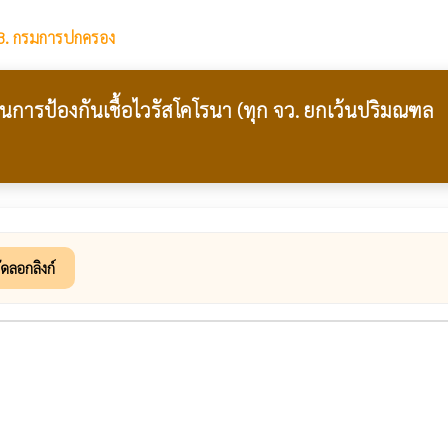
8. กรมการปกครอง
นการป้องกันเชื้อไวรัสโคโรนา (ทุก จว. ยกเว้นปริมณฑล
ัดลอกลิงก์