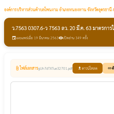
องค์การบริหารส่วนตำบลโพนงาม
อำเภอหนองหาน จังหวัดอุดรธานี
›
ว.7563 0307.6-ว 7563 ลว. 20 มี.ค. 63 มาตรการใ
เผยแพร่เมื่อ 19 มีนาคม 2563
เปิดอ่าน 349 ครั้ง
event
visibility
ไฟล์เอกสาร
attach_file
ดาวน์โหลด
ค
gUh7dTXTue32701.pdf
file_download
link