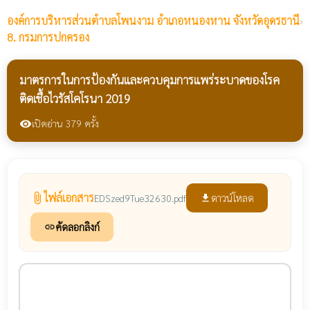
องค์การบริหารส่วนตำบลโพนงาม
อำเภอหนองหาน จังหวัดอุดรธานี
›
8. กรมการปกครอง
มาตรการในการป้องกันและควบคุมการแพร่ระบาดของโรค
ติดเชื้อไวรัสโคโรนา 2019
เปิดอ่าน 379 ครั้ง
visibility
ไฟล์เอกสาร
attach_file
ดาวน์โหลด
EDSzed9Tue32630.pdf
file_download
คัดลอกลิงก์
link