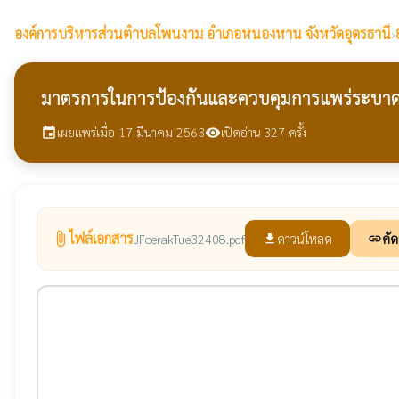
องค์การบริหารส่วนตำบลโพนงาม
อำเภอหนองหาน จังหวัดอุดรธานี
›
มาตรการในการป้องกันและควบคุมการแพร่ระบาดขอ
เผยแพร่เมื่อ 17 มีนาคม 2563
เปิดอ่าน 327 ครั้ง
event
visibility
ไฟล์เอกสาร
attach_file
ดาวน์โหลด
คัด
JFoerakTue32408.pdf
file_download
link