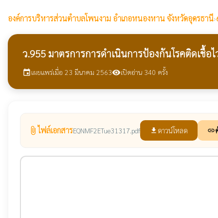
องค์การบริหารส่วนตำบลโพนงาม
อำเภอหนองหาน จังหวัดอุดรธานี
›
ว.955 มาตรการการดำเนินการป้องกันโรคติดเชื้อไ
เผยแพร่เมื่อ 23 มีนาคม 2563
เปิดอ่าน 340 ครั้ง
event
visibility
ไฟล์เอกสาร
attach_file
ดาวน์โหลด
ค
EQNMF2ETue31317.pdf
file_download
link