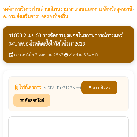
องค์การบริหารส่วนตำบลโพนงาม
อำเภอหนองหาน จังหวัดอุดรธานี
›
6. กรมส่งเสริมการปกครองท้องถิ่น
ว1053 2 เมย 63 การจัดการมูลฝอยในสถานการณ์การแพร่
ระบาดของโรคติดเชื้อไวรัสโคโรนา2019
เผยแพร่เมื่อ 2 เมษายน 2563
เปิดอ่าน 334 ครั้ง
event
visibility
ไฟล์เอกสาร
attach_file
ดาวน์โหลด
1stDlVHTue31226.pdf
file_download
คัดลอกลิงก์
link