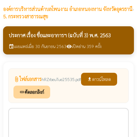
องค์การบริหารส่วนตำบลโพนงาม
อำเภอหนองหาน จังหวัดอุดรธานี
›
5. กระทรวงสาธารณสุข
ประกาศ เรื่อง ชื่อและอาการฯ (ฉบับที่ 3) พ.ศ. 2563
เผยแพร่เมื่อ 30 กันยายน 2563
เปิดอ่าน 359 ครั้ง
event
visibility
ไฟล์เอกสาร
attach_file
ดาวน์โหลด
hRZrbeuTue25535.pdf
file_download
คัดลอกลิงก์
link