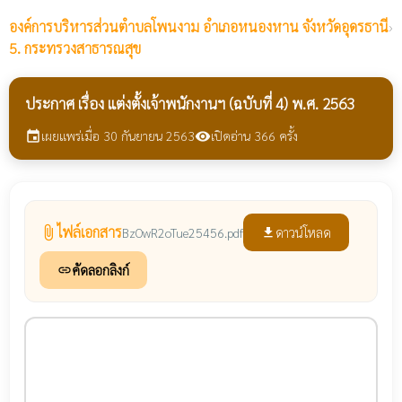
องค์การบริหารส่วนตำบลโพนงาม
อำเภอหนองหาน จังหวัดอุดรธานี
›
5. กระทรวงสาธารณสุข
ประกาศ เรื่อง แต่งตั้งเจ้าพนักงานฯ (ฉบับที่ 4) พ.ศ. 2563
เผยแพร่เมื่อ 30 กันยายน 2563
เปิดอ่าน 366 ครั้ง
event
visibility
ไฟล์เอกสาร
attach_file
ดาวน์โหลด
BzOwR2oTue25456.pdf
file_download
คัดลอกลิงก์
link