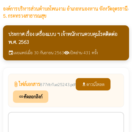
องค์การบริหารส่วนตำบลโพนงาม
อำเภอหนองหาน จังหวัดอุดรธานี
›
5. กระทรวงสาธารณสุข
ประกาศ เรื่อง เครื่องแบบ ฯ เจ้าพนักงานควบคุมโรคติดต่อ
พ.ศ. 2563
เผยแพร่เมื่อ 30 กันยายน 2563
เปิดอ่าน 431 ครั้ง
event
visibility
ไฟล์เอกสาร
attach_file
ดาวน์โหลด
877rItrTue25243.pdf
file_download
คัดลอกลิงก์
link