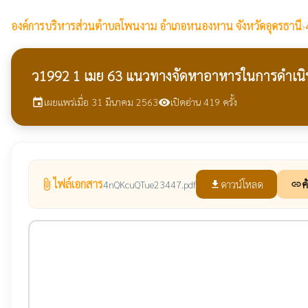
องค์การบริหารส่วนตำบลโพนงาม
อำเภอหนองหาน จังหวัดอุดรธานี
›
ว1992 1 เมย 63 แนวทางจัดหาอาหารในการดำเนิน
เผยแพร่เมื่อ 31 มีนาคม 2563
เปิดอ่าน 419 ครั้ง
event
visibility
ไฟล์เอกสาร
attach_file
ดาวน์โหลด
ค
4nQKcuQTue23447.pdf
file_download
link