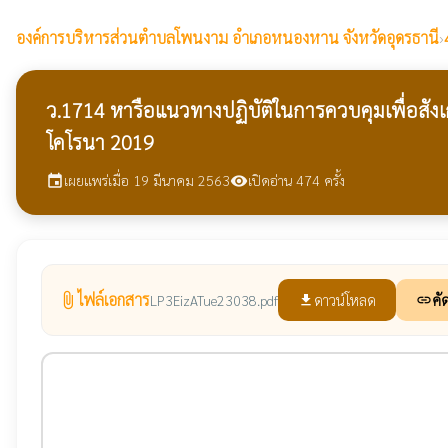
องค์การบริหารส่วนตำบลโพนงาม
อำเภอหนองหาน จังหวัดอุดรธานี
›
ว.1714 หารือแนวทางปฏิบัติในการควบคุมเพื่อสังเก
โคโรนา 2019
เผยแพร่เมื่อ 19 มีนาคม 2563
เปิดอ่าน 474 ครั้ง
event
visibility
ไฟล์เอกสาร
attach_file
ดาวน์โหลด
คั
LP3EizATue23038.pdf
file_download
link