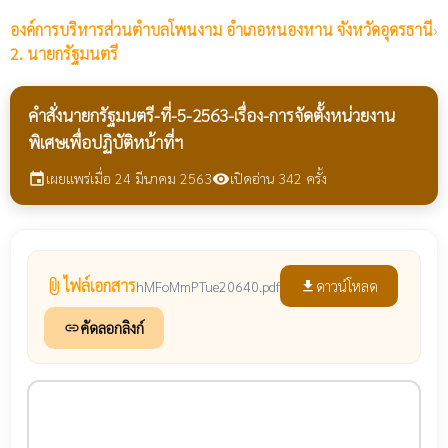
องค์การบริหารส่วนตำบลโพนงาม
อำเภอหนองหาน จังหวัดอุดรธานี
›
2. นายกรัฐมนตรี
คำสั่งนายกรัฐมนตรี-ที่-5-2563-เรื่อง-การจัดตั้งหน่วยงาน
พิเศษเพื่อปฏิบัติหน้าที่ฯ
เผยแพร่เมื่อ 24 มีนาคม 2563
เปิดอ่าน 342 ครั้ง
event
visibility
ไฟล์เอกสาร
attach_file
ดาวน์โหลด
hMFoMmPTue20640.pdf
file_download
คัดลอกลิงก์
link