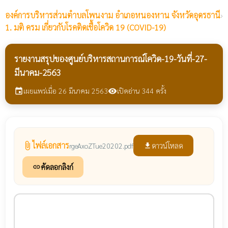
องค์การบริหารส่วนตำบลโพนงาม
อำเภอหนองหาน จังหวัดอุดรธานี
›
1. มติ ครม เกี่ยวกับโรคติดเชื้อโควิด 19 (COVID-19)
รายงานสรุปของศูนย์บริหารสถานการณ์โควิด-19-วันที่-27-
มีนาคม-2563
เผยแพร่เมื่อ 26 มีนาคม 2563
เปิดอ่าน 344 ครั้ง
event
visibility
ไฟล์เอกสาร
attach_file
ดาวน์โหลด
rgeAxoZTue20202.pdf
file_download
คัดลอกลิงก์
link