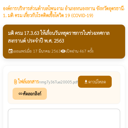
องค์การบริหารส่วนตำบลโพนงาม
อำเภอหนองหาน จังหวัดอุดรธานี
›
1. มติ ครม เกี่ยวกับโรคติดเชื้อโควิด 19 (COVID-19)
มติ ครม 17.3.63 ให้เลื่อนวันหยุดราชการในช่วงเทศกาล
สงกรานต์ ประจำปี พ.ศ. 2563
เผยแพร่เมื่อ 17 มีนาคม 2563
เปิดอ่าน 467 ครั้ง
event
visibility
ไฟล์เอกสาร
attach_file
ดาวน์โหลด
nmg7y36Tue20005.pdf
file_download
คัดลอกลิงก์
link