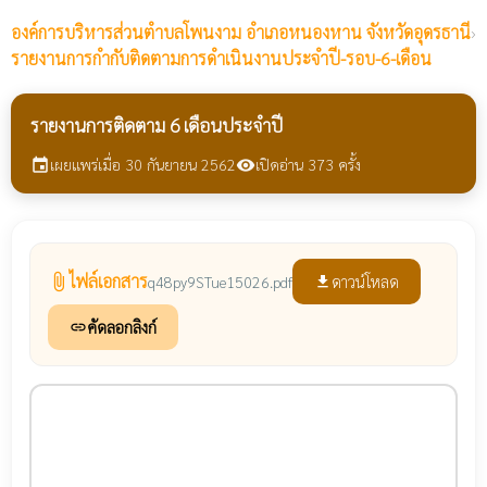
องค์การบริหารส่วนตำบลโพนงาม
อำเภอหนองหาน จังหวัดอุดรธานี
›
รายงานการกำกับติดตามการดำเนินงานประจำปี-รอบ-6-เดือน
รายงานการติดตาม 6 เดือนประจำปี
เผยแพร่เมื่อ 30 กันยายน 2562
เปิดอ่าน 373 ครั้ง
event
visibility
ไฟล์เอกสาร
attach_file
ดาวน์โหลด
q48py9STue15026.pdf
file_download
คัดลอกลิงก์
link