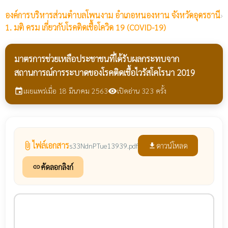
องค์การบริหารส่วนตำบลโพนงาม
อำเภอหนองหาน จังหวัดอุดรธานี
›
1. มติ ครม เกี่ยวกับโรคติดเชื้อโควิด 19 (COVID-19)
มาตรการช่วยเหลือประชาชนที่ได้รับผลกระทบจาก
สถานการณ์การระบาดของโรคติดเชื้อไวรัสโคโรนา 2019
เผยแพร่เมื่อ 18 มีนาคม 2563
เปิดอ่าน 323 ครั้ง
event
visibility
ไฟล์เอกสาร
attach_file
ดาวน์โหลด
s33NdnPTue13939.pdf
file_download
คัดลอกลิงก์
link