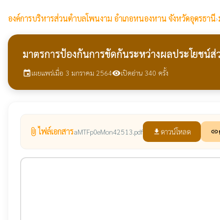
องค์การบริหารส่วนตำบลโพนงาม
อำเภอหนองหาน จังหวัดอุดรธานี
›
มาตรการป้องกันการขัดกันระหว่างผลประโยชน์ส
เผยแพร่เมื่อ 3 มกราคม 2564
เปิดอ่าน 340 ครั้ง
event
visibility
ไฟล์เอกสาร
attach_file
ดาวน์โหลด
aMTFp0eMon42513.pdf
file_download
link