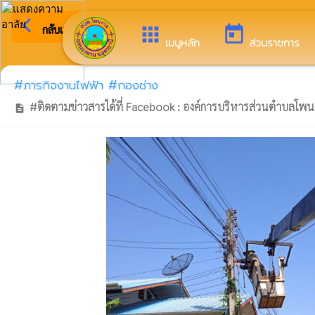
arrow_back_ios
ยินดีต้อ
กลับเมนูหลัก
apps
today
เมนูหลัก
ส่วนราชการ
#ภารกิจงานไฟฟ้า #กองช่าง
#ติดตามข่าวสารได้ที่ Facebook : องค์การบริหารส่วนตำบลโพน
description