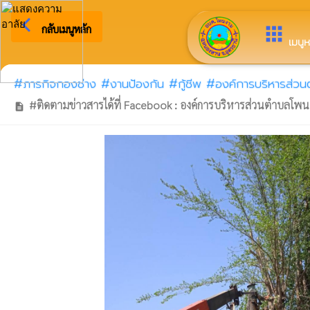
arrow_back_ios
ยินดีต้อนรับสู่เว็บไซต์ของ องค์ก
กลับเมนูหลัก
apps
เมนูห
#ภารกิจกองช่าง #งานป้องกัน #กู้ชีพ #องค์การบริหารส่ว
#ติดตามข่าวสารได้ที่ Facebook : องค์การบริหารส่วนตำบลโพน
description