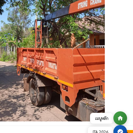
home
เมนูหลัก
verified
ITA 2026