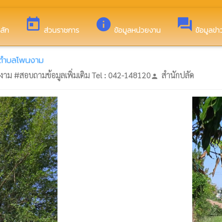
ารบริหารส่วนตำบลโพนงาม
today
info
forum
ลัก
ส่วนราชการ
ข้อมูลหน่วยงาน
ข้อมูลข่
นตำบลโพนงาม
งาม #สอบถามข้อมูลเพิ่มเติม Tel : 042-148120
สำนักปลัด
person