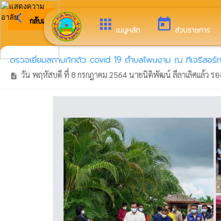
arrow_back_ios
ยินดีต้อ
กลับเมนูหลัก
apps
today
เมนูหลัก
ส่วนราชการ
ตรวจเยี่ยมสถานกักตัว covid 19 ตำบลโพนงาม ณ ทีเจรีสอร์
วัน พฤหัสบดี ที่ 8 กรกฎาคม 2564 นายนิติพัฒน์ ลีลาเลิศแล้ว ร
description