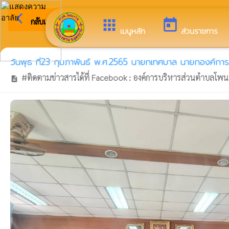
arrow_back_ios
ยินดีต้
กลับเมนูหลัก
apps
today
เมนูหลัก
ส่วนราชการ
วันพุธ ที่23 กุมภาพันธ์ พ.ศ.2565 นายกเทศบาล นายกองค์ก
#ติดตามข่าวสารได้ที่ Facebook : องค์การบริหารส่วนตำบลโพน
description