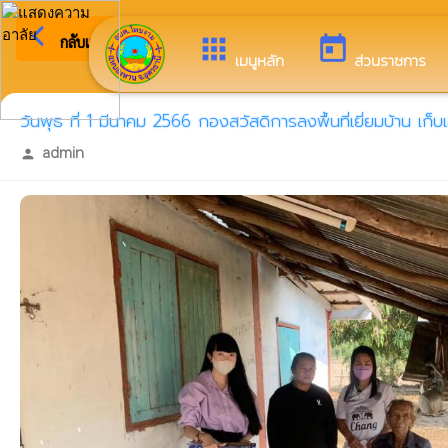
arrow_back_ios
ยินดีต้
กลับเมนูหลัก
apps
today
เมนูหลัก
ส่วนราชการ
วันพุธ ที่ 1 มีนาคม 2566 กองสวัสดิการลงพื้นที่เยี่ยมบ้าน เ
admin
person