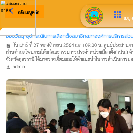
arrow_back_ios
ยินดีต้อนรับสู่เว็บไซต์ของ อ
กลับเมนูหลัก
apps
เมนูห
มอบวัสดุ-อุปกรณ์ในการเลือกตั้งสมาชิกสภาองค์การบริหารส่
วัน เสาร์ ที่ 27 พฤศจิกายน 2564 เวลา 09:00 น. ศูนย์ประสา
description
ส่วนตำบลโพนงามให้แก่คณะกรรมการประจำหน่วยเลือกตั้ง(กปน.) ด้
จังหวัดอุดรธานี ได้มาตรวจเยี่ยมและให้คำแนะนำในการดำเนินการมอบวัส
admin
person