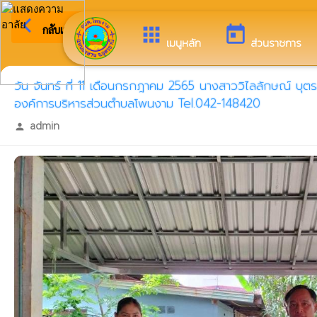
arrow_back_ios
ยินดีต้
กลับเมนูหลัก
apps
today
เมนูหลัก
ส่วนราชการ
วัน จันทร์ ที่ 11 เดือนกรกฎาคม 2565 นางสาววิไลลักษณ์ บ
องค์การบริหารส่วนตำบลโพนงาม Tel.042-148420
admin
person