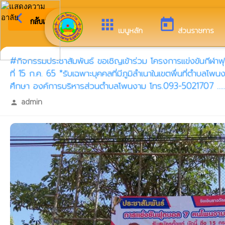
arrow_back_ios
ยินดีต้อนร
กลับเมนูหลัก
apps
today
เมนูหลัก
ส่วนราชการ
#กิจกรรมประชาสัมพันธ์ ขอเชิญเข้าร่วม โครงการแข่งขันกีฬาฟุตบอ
ที่ 15 ก.ค. 65 *รับเฉพาะบุคคลที่มีภูมิลำเนาในเขตพื่นที่ตำบล
ศึกษา องค์การบริหารส่วนตำบลโพนงาม โทร.093-5021707 ………
admin
person